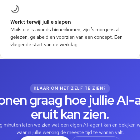
Levering verschoven
🌙
Patrick Joos
2 dag
De geplande levering van 21/5 wordt ver
Factuur werf Deurne
Werkt terwijl jullie slapen
In bijlage factuu
Mails die 's avonds binnenkomen, zijn 's morgens al
gelezen, gelabeld en voorzien van een concept. Een
vliegende start van de werkdag.
KLAAR OM HET ZELF TE ZIEN?
onen graag hoe jullie AI-
eruit kan zien.
g minuten laten we zien wat een eigen AI-agent kan en bekijken
waar in jullie werking de meeste tijd te winnen valt.