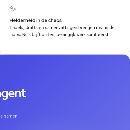
TAAK
✨
en
📁
Boekhouding
plaatst naar 24/5 ivm productie...
1 mail
Helderheid in de chaos
r 2026-118 voor de werf in Deurne...
Labels, drafts en samenvattingen brengen rust in de
inbox. Ruis blijft buiten, belangrijk werk komt eerst.
agent
 we samen