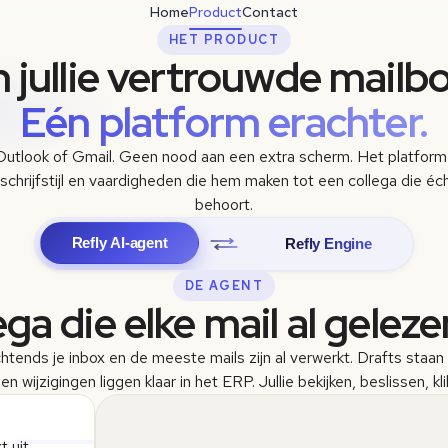
Home
Product
Contact
HET PRODUCT
 jullie vertrouwde mailbo
Eén platform erachter.
Outlook of Gmail. Geen nood aan een extra scherm. Het platform 
schrijfstijl en vaardigheden die hem maken tot een collega die écht 
behoort.
Refly AI-agent
Refly Engine
DE AGENT
ega die elke mail al geleze
htends je inbox en de meeste mails zijn al verwerkt. Drafts staan kl
en wijzigingen liggen klaar in het ERP. Jullie bekijken, beslissen, kl
t uit