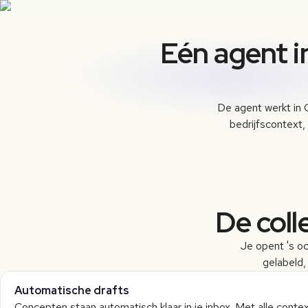
Eén agent in
De agent werkt in 
bedrijfscontext, 
De coll
Je opent 's oc
gelabeld, 
Automatische drafts
Concepten staan automatisch klaar in je inbox. Met alle contex